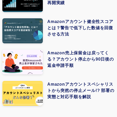
再開実績
(1)
(1)
Amazonアカウント健全性スコア
とは？警告で低下した数値を回復
(1)
させる方法
(3)
(1)
Amazon売上保留金は戻ってく
る？アカウント停止から90日後の
(1)
返金申請手順
(1)
(1)
Amazonアカウントスペシャリス
トから突然の停止メール!? 部署の
(1)
実態と対応手順を解説
(1)
(1)