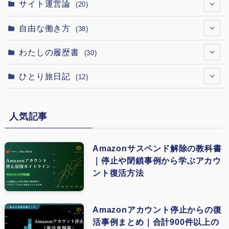
(1)
(1)
サイト運営論
(20)
(12)
(1)
(1)
(1)
(1)
(1)
自由な働き方
(38)
(12)
(7)
(1)
(1)
(1)
(1)
(1)
わたしの履歴書
(30)
(12)
(1)
(2)
(1)
(1)
(1)
(15)
(5)
ひとり旅日記
(12)
(1)
(18)
(1)
(5)
(4)
(13)
(3)
(6)
(1)
(1)
(8)
人気記事
(9)
(4)
(2)
(1)
(1)
(5)
(3)
(4)
(1)
Amazonサスペンド解除の教科書
(1)
｜停止や閉鎖事例から学ぶアカウ
(3)
(2)
ント復活方法
(1)
(5)
(1)
(4)
Amazonアカウント停止からの復
(1)
活事例まとめ｜合計900件以上の
(4)