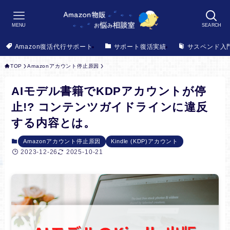
MENU
SEARCH
Amazon復活代行サポート
サポート復活実績
サスペンド入
TOP
Amazonアカウント停止原因
AIモデル書籍でKDPアカウントが停
止!? コンテンツガイドラインに違反
する内容とは。
Amazonアカウント停止原因
Kindle (KDP)アカウント
2023-12-26
2025-10-21