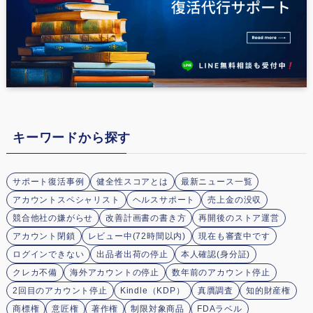
キーワードから探す
サポート復活事例
健全性スコアとは
最新ニュース一覧
アカウントスペシャリスト
ヘルスサポート
売上金の没収
競合他社の嫌がらせ
改善計画書の書き方
再開後のストア運営
アカウント閉鎖
レビュー中(72時間以内)
現在も審査中です
ログインできない
出品者出荷の停止
本人確認(身分証)
クレカ不備
海外アカウントの停止
数年前のアカウント停止
2回目のアカウント停止
Kindle（KDP）
真贋調査
知的財産権
商標権
意匠権
著作権
制限対象商品
FDAラベル