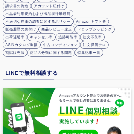
請求書の偽造
アカウント紐付け
出品者利用規約および出品者行動規範
不適切な在庫の調査に関するポリシー
Amazonギフト券
販売履歴の裏付け
商品レビュー違反
ドロップシッピング
出荷遅延率
キャンセル率
追跡可能率
注文不良率
ASINカタログ重複
中古コンディション
注文保留テロ
割賦販売法
商品の分類に関する問題
特集記事一覧
LINEで無料相談する