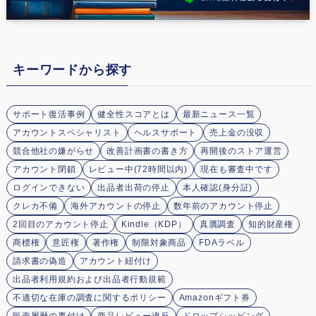
キーワードから探す
サポート復活事例
健全性スコアとは
最新ニュース一覧
アカウントスペシャリスト
ヘルスサポート
売上金の没収
競合他社の嫌がらせ
改善計画書の書き方
再開後のストア運営
アカウント閉鎖
レビュー中(72時間以内)
現在も審査中です
ログインできない
出品者出荷の停止
本人確認(身分証)
クレカ不備
海外アカウントの停止
数年前のアカウント停止
2回目のアカウント停止
Kindle（KDP）
真贋調査
知的財産権
商標権
意匠権
著作権
制限対象商品
FDAラベル
請求書の偽造
アカウント紐付け
出品者利用規約および出品者行動規範
不適切な在庫の調査に関するポリシー
Amazonギフト券