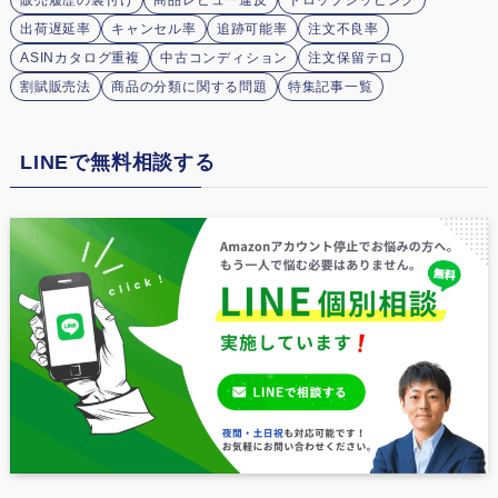
販売履歴の裏付け
商品レビュー違反
ドロップシッピング
出荷遅延率
キャンセル率
追跡可能率
注文不良率
ASINカタログ重複
中古コンディション
注文保留テロ
割賦販売法
商品の分類に関する問題
特集記事一覧
LINEで無料相談する