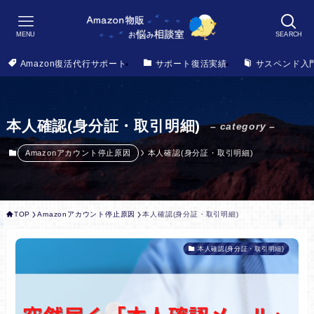
MENU
SEARCH
Amazon復活代行サポート
サポート復活実績
サスペンド入
本人確認(身分証・取引明細)
– category –
Amazonアカウント停止原因
本人確認(身分証・取引明細)
TOP
Amazonアカウント停止原因
本人確認(身分証・取引明細)
本人確認(身分証・取引明細)