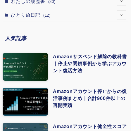
(1)
わたしの履歴書
(30)
(12)
(1)
(2)
(1)
(1)
(1)
(15)
(5)
ひとり旅日記
(12)
(1)
(18)
(1)
(5)
(4)
(13)
(3)
(6)
(1)
(1)
(8)
人気記事
(9)
(4)
(2)
(1)
(1)
(5)
(3)
(4)
(1)
Amazonサスペンド解除の教科書
(1)
｜停止や閉鎖事例から学ぶアカウ
(3)
(2)
ント復活方法
(1)
(5)
(1)
(4)
Amazonアカウント停止からの復
(1)
活事例まとめ｜合計900件以上の
(4)
再開実績
(1)
(1)
Amazonアカウント健全性スコア