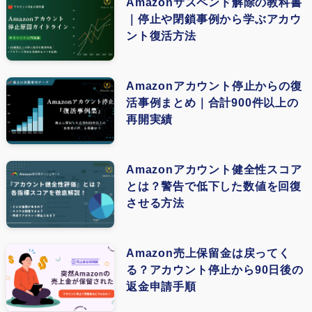
(1)
Amazonサスペンド解除の教科書
(1)
｜停止や閉鎖事例から学ぶアカウ
(3)
(2)
ント復活方法
(1)
(5)
(1)
(4)
Amazonアカウント停止からの復
(1)
活事例まとめ｜合計900件以上の
(4)
再開実績
(1)
(1)
Amazonアカウント健全性スコア
とは？警告で低下した数値を回復
(1)
させる方法
(3)
(1)
Amazon売上保留金は戻ってく
る？アカウント停止から90日後の
(1)
返金申請手順
(1)