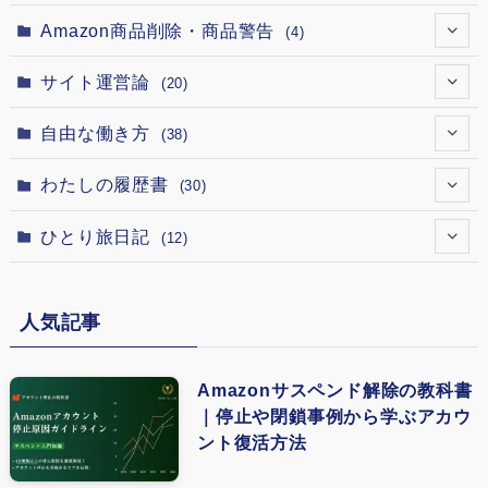
(12)
(5)
(4)
(1)
Amazon商品削除・商品警告
(4)
(12)
(1)
(3)
(1)
(1)
サイト運営論
(20)
(12)
(1)
(1)
(1)
(1)
(1)
自由な働き方
(38)
(12)
(7)
(1)
(1)
(1)
(1)
(1)
わたしの履歴書
(30)
(12)
(1)
(2)
(1)
(1)
(1)
(15)
(5)
ひとり旅日記
(12)
(1)
(18)
(1)
(5)
(4)
(13)
(3)
(6)
(1)
(1)
(8)
人気記事
(9)
(4)
(2)
(1)
(1)
(5)
(3)
(4)
(1)
Amazonサスペンド解除の教科書
(1)
｜停止や閉鎖事例から学ぶアカウ
(3)
(2)
ント復活方法
(1)
(5)