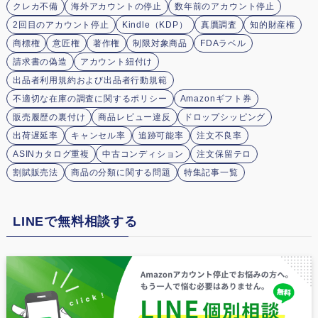
クレカ不備
海外アカウントの停止
数年前のアカウント停止
2回目のアカウント停止
Kindle（KDP）
真贋調査
知的財産権
商標権
意匠権
著作権
制限対象商品
FDAラベル
請求書の偽造
アカウント紐付け
出品者利用規約および出品者行動規範
不適切な在庫の調査に関するポリシー
Amazonギフト券
販売履歴の裏付け
商品レビュー違反
ドロップシッピング
出荷遅延率
キャンセル率
追跡可能率
注文不良率
ASINカタログ重複
中古コンディション
注文保留テロ
割賦販売法
商品の分類に関する問題
特集記事一覧
LINEで無料相談する