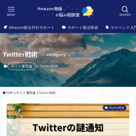
MENU
SEARCH
Amazon復活代行サポート
サポート復活実績
サスペンド入
Twitter戦術
– category –
サイト運営論
Twitter戦術
TOP
サイト運営論
Twitter戦術
Twitter戦術