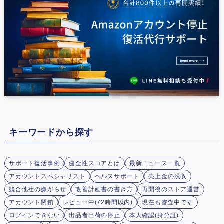
キーワードから探す
サポート復活事例
健全性スコアとは
最新ニュース一覧
アカウントスペシャリスト
ヘルスサポート
売上金の没収
競合他社の嫌がらせ
改善計画書の書き方
再開後のストア運営
アカウント閉鎖
レビュー中(72時間以内)
現在も審査中です
ログインできない
出品者出荷の停止
本人確認(身分証)