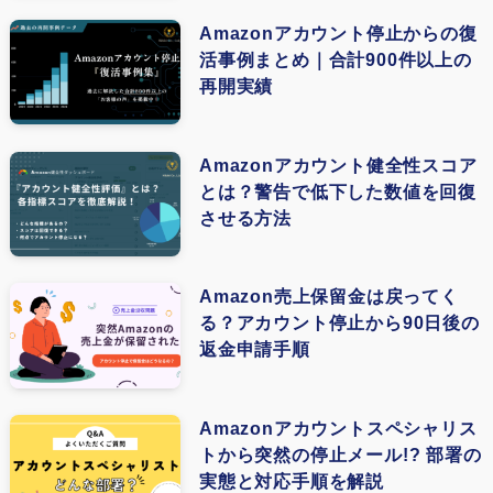
(1)
(4)
Amazonアカウント停止からの復
(1)
活事例まとめ｜合計900件以上の
(4)
再開実績
(1)
(1)
Amazonアカウント健全性スコア
とは？警告で低下した数値を回復
(1)
させる方法
(3)
(1)
Amazon売上保留金は戻ってく
る？アカウント停止から90日後の
(1)
返金申請手順
(1)
(1)
Amazonアカウントスペシャリス
トから突然の停止メール!? 部署の
(1)
実態と対応手順を解説