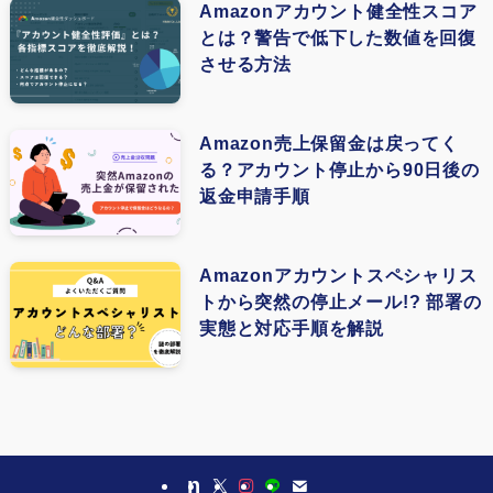
Amazonアカウント健全性スコア
とは？警告で低下した数値を回復
(1)
させる方法
(3)
(1)
Amazon売上保留金は戻ってく
る？アカウント停止から90日後の
(1)
返金申請手順
(1)
(1)
Amazonアカウントスペシャリス
トから突然の停止メール!? 部署の
(1)
実態と対応手順を解説
(1)
(1)
(1)