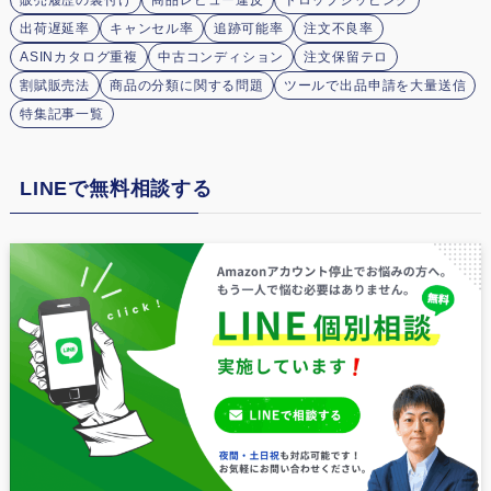
販売履歴の裏付け
商品レビュー違反
ドロップシッピング
出荷遅延率
キャンセル率
追跡可能率
注文不良率
ASINカタログ重複
中古コンディション
注文保留テロ
割賦販売法
商品の分類に関する問題
ツールで出品申請を大量送信
特集記事一覧
LINEで無料相談する