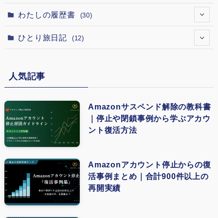
(12)
(7)
(1)
(1)
(1)
(1)
(1)
わたしの履歴書
(30)
(12)
(1)
(2)
(1)
(1)
(1)
(15)
(5)
ひとり旅日記
(12)
(1)
(18)
(1)
(5)
(4)
(13)
(3)
(6)
(1)
(1)
(8)
人気記事
(9)
(4)
(2)
(1)
(1)
(5)
(3)
(4)
(1)
Amazonサスペンド解除の教科書
(1)
｜停止や閉鎖事例から学ぶアカウ
(3)
(2)
ント復活方法
(1)
(5)
(1)
(4)
Amazonアカウント停止からの復
(1)
活事例まとめ｜合計900件以上の
(4)
再開実績
(1)
(1)