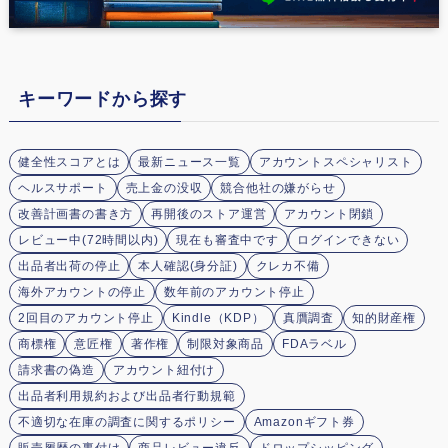
キーワードから探す
健全性スコアとは
最新ニュース一覧
アカウントスペシャリスト
ヘルスサポート
売上金の没収
競合他社の嫌がらせ
改善計画書の書き方
再開後のストア運営
アカウント閉鎖
レビュー中(72時間以内)
現在も審査中です
ログインできない
出品者出荷の停止
本人確認(身分証)
クレカ不備
海外アカウントの停止
数年前のアカウント停止
2回目のアカウント停止
Kindle（KDP）
真贋調査
知的財産権
商標権
意匠権
著作権
制限対象商品
FDAラベル
請求書の偽造
アカウント紐付け
出品者利用規約および出品者行動規範
不適切な在庫の調査に関するポリシー
Amazonギフト券