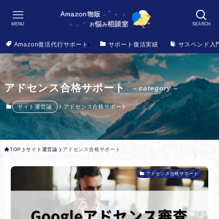
MENU
SEARCH
Amazon復活代行サポート
サポート復活実績
サスペンド入
アドセンス合格サポート
– category –
サイト運営論
アドセンス合格サポート
TOP
サイト運営論
アドセンス合格サポート
アドセンス合格サポート