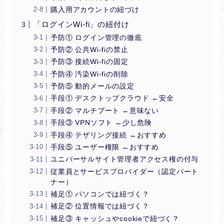
購入用アカウントの紐づけ
「ログインWi-fi」の紐付け
予防① ログイン管理の徹底
予防② 公共Wi-fiの禁止
予防③ 接続Wi-fiの固定
予防④ 汚染Wi-fiの削除
予防⑤ 動的メールの設定
手段① デスクトップクラウド ←安全
手段② マルチブート ←意味ない
手段③ VPNソフト ←少し危険
手段④ テザリング接続 ←おすすめ
手段⑤ ユーザー権限 ←おすすめ
ユニバーサルサイト管理者アクセス権の付与
従業員とサービスプロバイダー（認定パート
ナー）
補足① パソコンでは紐づく？
補足② 位置情報では紐づく？
補足③ キャッシュやcookieで紐づく？