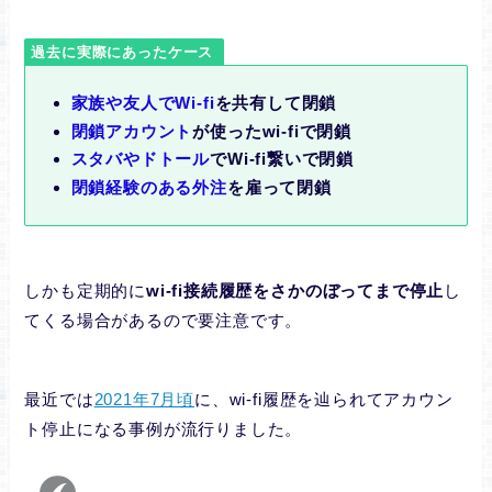
過去に実際にあったケース
家族や友人でWi-fi
を共有して閉鎖
閉鎖アカウント
が使ったwi-fiで閉鎖
スタバやドトール
でWi-fi繋いで閉鎖
閉鎖経験のある外注
を雇って閉鎖
しかも定期的に
wi-fi接続履歴をさかのぼってまで停止
し
てくる場合があるので要注意です。
最近では
2021年7月頃
に、wi-fi履歴を辿られてアカウン
ト停止になる事例が流行りました。