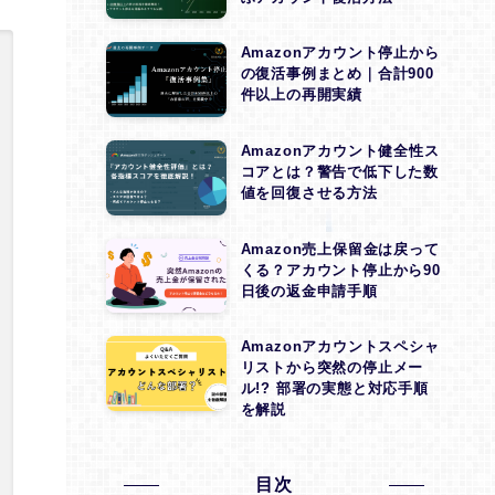
(1)
Amazonアカウント停止から
(1)
の復活事例まとめ｜合計900
件以上の再開実績
(1)
(1)
Amazonアカウント健全性ス
コアとは？警告で低下した数
(1)
値を回復させる方法
(1)
Amazon売上保留金は戻って
くる？アカウント停止から90
(1)
日後の返金申請手順
(1)
Amazonアカウントスペシャ
(1)
リストから突然の停止メー
ル!? 部署の実態と対応手順
(1)
を解説
(1)
(1)
目次