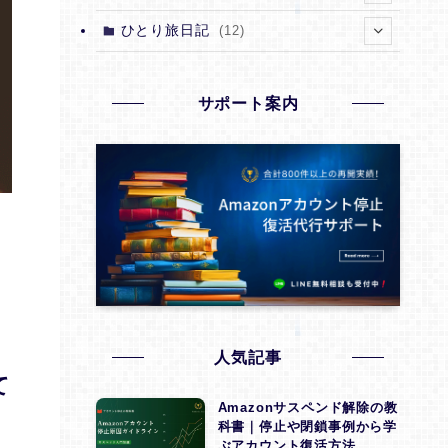
(12)
(1)
(2)
(1)
(1)
(15)
(5)
ひとり旅日記
(12)
(1)
(1)
(18)
(1)
(5)
(4)
(13)
(3)
(6)
(1)
(1)
(8)
(9)
サポート案内
(4)
(2)
(1)
(1)
(5)
(3)
(4)
(1)
(1)
(3)
(2)
(1)
(5)
(1)
(4)
(1)
(4)
(1)
(1)
人気記事
て
(1)
Amazonサスペンド解除の教
科書｜停止や閉鎖事例から学
(3)
ぶアカウント復活方法