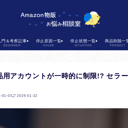
入門＆考察記事
停止原因一覧
停止状態一覧
商品削除一
BEGINNER
CAUSE
SITUATION
PRODUCT
品用アカウントが一時的に制限!? セラ
-01-03
2026-01-22