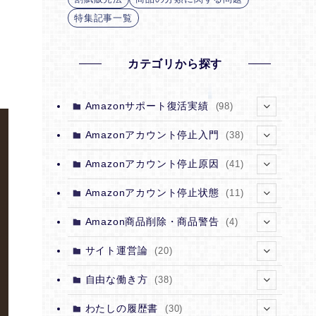
特集記事一覧
カテゴリから探す
Amazonサポート復活実績
(98)
(7)
Amazonアカウント停止入門
(38)
(12)
(4)
Amazonアカウント停止原因
(41)
(12)
(2)
(1)
Amazonアカウント停止状態
(11)
(12)
(5)
(4)
(1)
Amazon商品削除・商品警告
(4)
(12)
(1)
(3)
(1)
(1)
サイト運営論
(20)
(12)
(1)
(1)
(1)
(1)
(1)
自由な働き方
(38)
(12)
(7)
(1)
(1)
(1)
(1)
(1)
わたしの履歴書
(30)