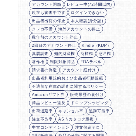
アカウント閉鎖
レビュー中(72時間以内)
現在も審査中です
ログインできない
出品者出荷の停止
本人確認(身分証)
クレカ不備
海外アカウントの停止
数年前のアカウント停止
2回目のアカウント停止
Kindle（KDP）
真贋調査
知的財産権
商標権
意匠権
著作権
制限対象商品
FDAラベル
請求書の偽造
アカウント紐付け
出品者利用規約および出品者行動規範
不適切な在庫の調査に関するポリシー
Amazonギフト券
販売履歴の裏付け
商品レビュー違反
ドロップシッピング
出荷遅延率
キャンセル率
追跡可能率
注文不良率
ASINカタログ重複
中古コンディション
注文保留テロ
割賦販売法
商品の分類に関する問題