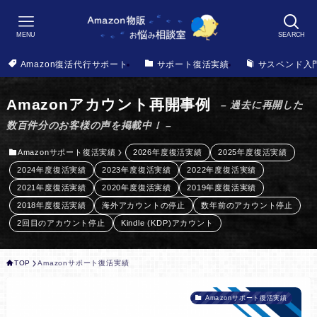
MENU
SEARCH
Amazon復活代行サポート
サポート復活実績
サスペンド入
Amazonアカウント再開事例
– 過去に再開した
数百件分のお客様の声を掲載中！ –
Amazonサポート復活実績
2026年度復活実績
2025年度復活実績
2024年度復活実績
2023年度復活実績
2022年度復活実績
2021年度復活実績
2020年度復活実績
2019年度復活実績
2018年度復活実績
海外アカウントの停止
数年前のアカウント停止
2回目のアカウント停止
Kindle (KDP)アカウント
TOP
Amazonサポート復活実績
Amazonサポート復活実績