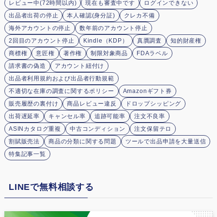
レビュー中(72時間以内)
現在も審査中です
ログインできない
出品者出荷の停止
本人確認(身分証)
クレカ不備
海外アカウントの停止
数年前のアカウント停止
2回目のアカウント停止
Kindle（KDP）
真贋調査
知的財産権
商標権
意匠権
著作権
制限対象商品
FDAラベル
請求書の偽造
アカウント紐付け
出品者利用規約および出品者行動規範
不適切な在庫の調査に関するポリシー
Amazonギフト券
販売履歴の裏付け
商品レビュー違反
ドロップシッピング
出荷遅延率
キャンセル率
追跡可能率
注文不良率
ASINカタログ重複
中古コンディション
注文保留テロ
割賦販売法
商品の分類に関する問題
ツールで出品申請を大量送信
特集記事一覧
LINEで無料相談する