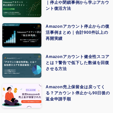
｜停止や閉鎖事例から学ぶアカウ
(3)
(2)
ント復活方法
(1)
(5)
(1)
(4)
Amazonアカウント停止からの復
(1)
活事例まとめ｜合計900件以上の
(4)
再開実績
(1)
(1)
Amazonアカウント健全性スコア
とは？警告で低下した数値を回復
(1)
させる方法
(3)
(1)
Amazon売上保留金は戻ってく
る？アカウント停止から90日後の
(1)
返金申請手順
(1)