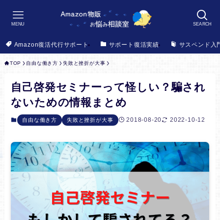
MENU
SEARCH
Amazon復活代行サポート
サポート復活実績
サスペンド入
TOP
自由な働き方
失敗と挫折が大事
自己啓発セミナーって怪しい？騙され
ないための情報まとめ
2018-08-20
2022-10-12
自由な働き方
失敗と挫折が大事