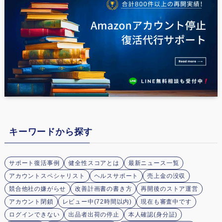
キーワードから探す
サポート復活事例
健全性スコアとは
最新ニュース一覧
アカウントスペシャリスト
ヘルスサポート
売上金の没収
競合他社の嫌がらせ
改善計画書の書き方
再開後のストア運営
アカウント閉鎖
レビュー中(72時間以内)
現在も審査中です
ログインできない
出品者出荷の停止
本人確認(身分証)