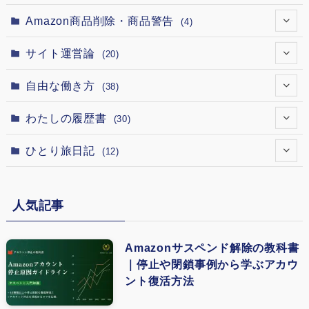
(12)
(5)
(4)
(1)
Amazon商品削除・商品警告
(4)
(12)
(1)
(3)
(1)
(1)
サイト運営論
(20)
(12)
(1)
(1)
(1)
(1)
(1)
自由な働き方
(38)
(12)
(7)
(1)
(1)
(1)
(1)
(1)
わたしの履歴書
(30)
(12)
(1)
(2)
(1)
(1)
(1)
(15)
(5)
ひとり旅日記
(12)
(1)
(18)
(1)
(5)
(4)
(13)
(3)
(6)
(1)
(1)
(8)
人気記事
(9)
(4)
(2)
(1)
(1)
(5)
(3)
(4)
(1)
Amazonサスペンド解除の教科書
(1)
｜停止や閉鎖事例から学ぶアカウ
(3)
(2)
ント復活方法
(1)
(5)