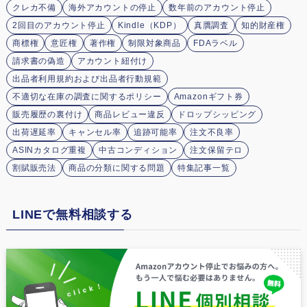
クレカ不備
海外アカウントの停止
数年前のアカウント停止
2回目のアカウント停止
Kindle（KDP）
真贋調査
知的財産権
商標権
意匠権
著作権
制限対象商品
FDAラベル
請求書の偽造
アカウント紐付け
出品者利用規約および出品者行動規範
不適切な在庫の調査に関するポリシー
Amazonギフト券
販売履歴の裏付け
商品レビュー違反
ドロップシッピング
出荷遅延率
キャンセル率
追跡可能率
注文不良率
ASINカタログ重複
中古コンディション
注文保留テロ
割賦販売法
商品の分類に関する問題
特集記事一覧
LINEで無料相談する