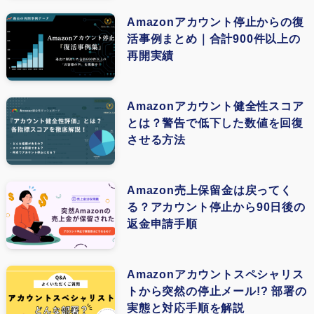
(1)
(4)
Amazonアカウント停止からの復
(1)
活事例まとめ｜合計900件以上の
(4)
再開実績
(1)
(1)
Amazonアカウント健全性スコア
とは？警告で低下した数値を回復
(1)
させる方法
(3)
(1)
Amazon売上保留金は戻ってく
る？アカウント停止から90日後の
(1)
返金申請手順
(1)
(1)
Amazonアカウントスペシャリス
トから突然の停止メール!? 部署の
(1)
実態と対応手順を解説