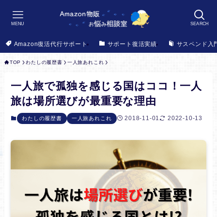
MENU
SEARCH
Amazon復活代行サポート
サポート復活実績
サスペンド入
TOP
わたしの履歴書
一人旅あれこれ
一人旅で孤独を感じる国はココ！一人
旅は場所選びが最重要な理由
2018-11-01
2022-10-13
わたしの履歴書
一人旅あれこれ