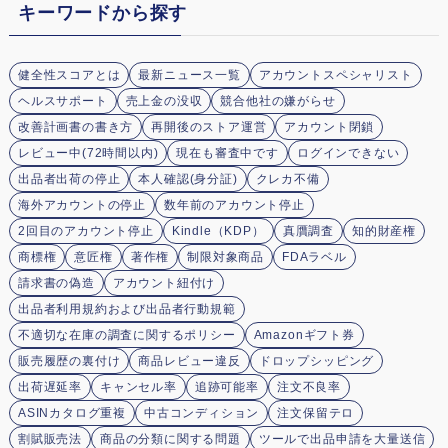
キーワードから探す
健全性スコアとは
最新ニュース一覧
アカウントスペシャリスト
ヘルスサポート
売上金の没収
競合他社の嫌がらせ
改善計画書の書き方
再開後のストア運営
アカウント閉鎖
レビュー中(72時間以内)
現在も審査中です
ログインできない
出品者出荷の停止
本人確認(身分証)
クレカ不備
海外アカウントの停止
数年前のアカウント停止
2回目のアカウント停止
Kindle（KDP）
真贋調査
知的財産権
商標権
意匠権
著作権
制限対象商品
FDAラベル
請求書の偽造
アカウント紐付け
出品者利用規約および出品者行動規範
不適切な在庫の調査に関するポリシー
Amazonギフト券
販売履歴の裏付け
商品レビュー違反
ドロップシッピング
出荷遅延率
キャンセル率
追跡可能率
注文不良率
ASINカタログ重複
中古コンディション
注文保留テロ
割賦販売法
商品の分類に関する問題
ツールで出品申請を大量送信