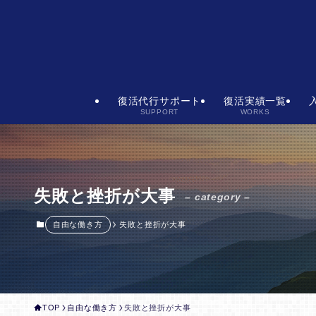
復活代行サポート
復活実績一覧
SUPPORT
WORKS
失敗と挫折が大事
– category –
自由な働き方
失敗と挫折が大事
TOP
自由な働き方
失敗と挫折が大事