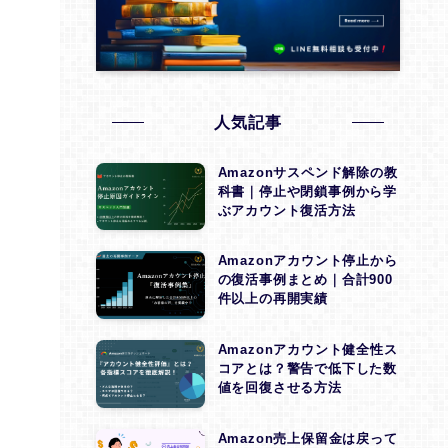
(1)
(4)
(1)
(4)
(1)
(1)
人気記事
(1)
Amazonサスペンド解除の教
科書｜停止や閉鎖事例から学
(3)
ぶアカウント復活方法
(1)
Amazonアカウント停止から
(1)
の復活事例まとめ｜合計900
件以上の再開実績
(1)
(1)
Amazonアカウント健全性ス
コアとは？警告で低下した数
(1)
値を回復させる方法
(1)
Amazon売上保留金は戻って