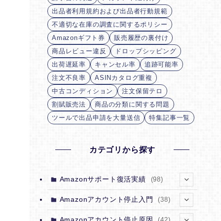
出品者利用規約および出品者行動規範
不適切な在庫の調査に関するポリシー
Amazonギフト券
販売履歴の裏付け
商品レビュー違反
ドロップシッピング
出荷遅延率
キャンセル率
追跡可能率
注文不良率
ASINカタログ重複
中古コンディション
注文保留テロ
割賦販売法
商品の分類に関する問題
ツールで出品申請を大量送信
特集記事一覧
カテゴリから探す
Amazonサポート復活実績
(98)
(7)
Amazonアカウント停止入門
(38)
(12)
(4)
Amazonアカウント停止原因
(42)