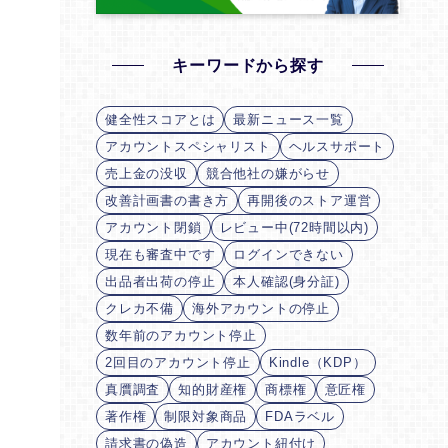
キーワードから探す
健全性スコアとは
最新ニュース一覧
アカウントスペシャリスト
ヘルスサポート
売上金の没収
競合他社の嫌がらせ
改善計画書の書き方
再開後のストア運営
アカウント閉鎖
レビュー中(72時間以内)
現在も審査中です
ログインできない
出品者出荷の停止
本人確認(身分証)
クレカ不備
海外アカウントの停止
数年前のアカウント停止
2回目のアカウント停止
Kindle（KDP）
真贋調査
知的財産権
商標権
意匠権
著作権
制限対象商品
FDAラベル
請求書の偽造
アカウント紐付け