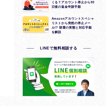
くる？アカウント停止から90
(1)
日後の返金申請手順
(1)
Amazonアカウントスペシャ
(1)
リストから突然の停止メー
ル!? 部署の実態と対応手順
(1)
を解説
(1)
(1)
LINEで無料相談する
(1)