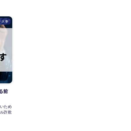
が大事
る前
ないため
ール詐欺