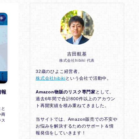
事
吉田航基
株式会社hibiki 代表
32歳のひよこ経営者。
株式会社hibiki
という会社で活動中。
Amazon物販のリスク専門家
として、
情報
過去6年間で合計800件以上のアカウン
ト再開実績を積み重ねてきました。
まと
い商
当サイトでは、Amazon販売での不安や
ラス
お悩みを解決するためのサポート＆情
報発信をしていきます！