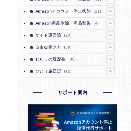
(12)
(2)
(1)
Amazonアカウント停止状態
(11)
(12)
(5)
(4)
(1)
Amazon商品削除・商品警告
(4)
(12)
(1)
(3)
(1)
(1)
サイト運営論
(20)
(12)
(1)
(1)
(1)
(1)
(1)
自由な働き方
(38)
(12)
(7)
(1)
(1)
(1)
(1)
(1)
わたしの履歴書
(30)
(12)
(1)
(2)
(1)
(1)
(15)
(5)
ひとり旅日記
(12)
(1)
(1)
(18)
(1)
(5)
(4)
(13)
(3)
(6)
(1)
(1)
(8)
(9)
サポート案内
(4)
(2)
(1)
(1)
(5)
(3)
(4)
(1)
(1)
(3)
(2)
(1)
(5)